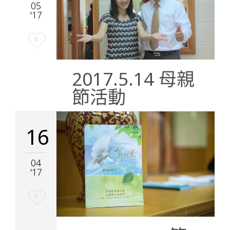
05
'17
Love
0
it
2017.5.14 母親
節活動
16
04
'17
Love
0
it