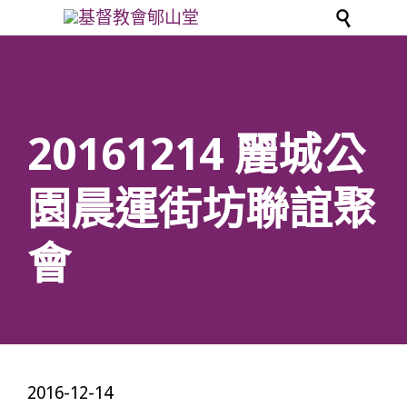

20161214 麗城公
園晨運街坊聯誼聚
會
2016-12-14