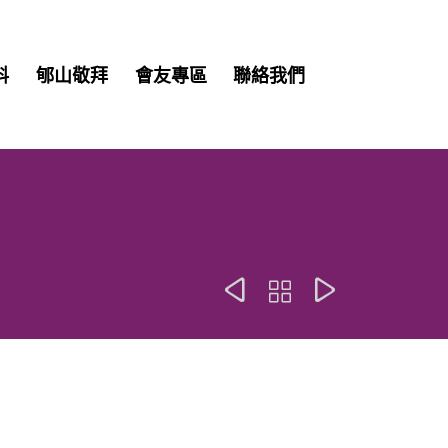
Skip
料
郇山敬拜
會友專區
聯絡我們
to
content


