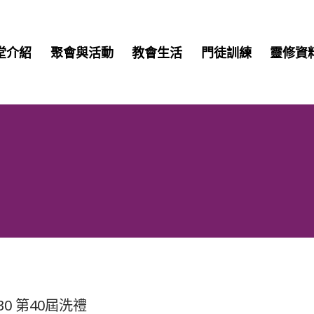
堂介紹
聚會與活動
教會生活
門徒訓練
靈修資
6.30 第40屆洗禮