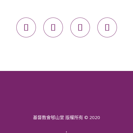




基督教會郇山堂 版權所有 © 2020
↑