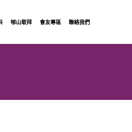
Skip
料
郇山敬拜
會友專區
聯絡我們
to
content