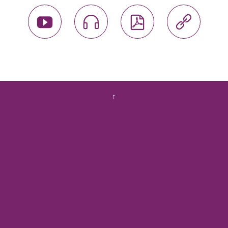




↑