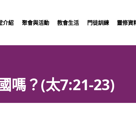
堂介紹
聚會與活動
教會生活
門徒訓練
靈修資
？(太7:21-23)