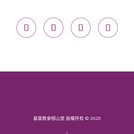




基督教會郇山堂 版權所有 © 2020
↑