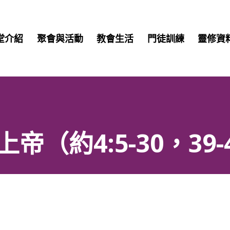
堂介紹
聚會與活動
教會生活
門徒訓練
靈修資
（約4:5-30，39-