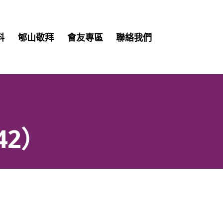
Skip
料
郇山敬拜
會友專區
聯絡我們
to
content
42）