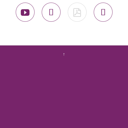




↑