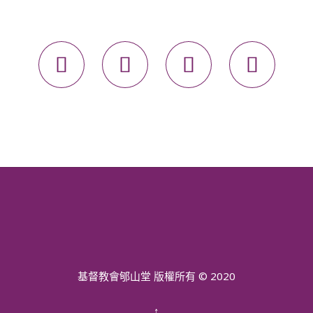




基督教會郇山堂 版權所有 © 2020
↑