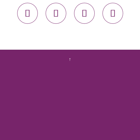




↑