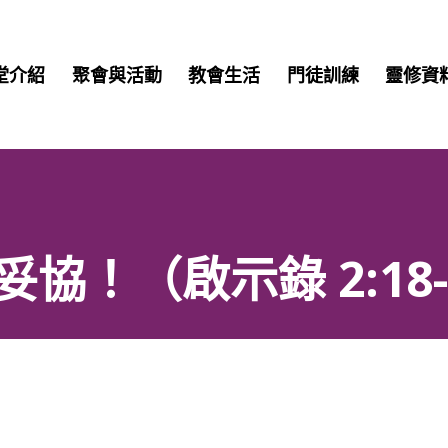
堂介紹
聚會與活動
教會生活
門徒訓練
靈修資
協！（啟示錄 2:18-