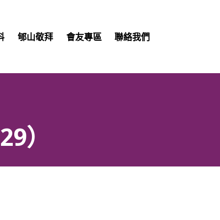
Skip
料
郇山敬拜
會友專區
聯絡我們
to
content
29）