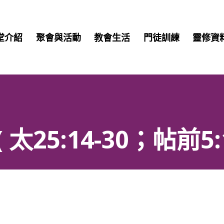
堂介紹
聚會與活動
教會生活
門徒訓練
靈修資
25:14-30；帖前5:1