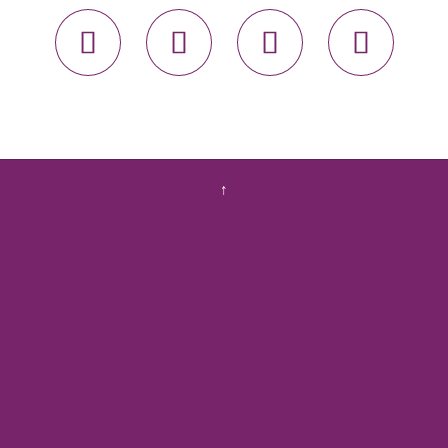




↑