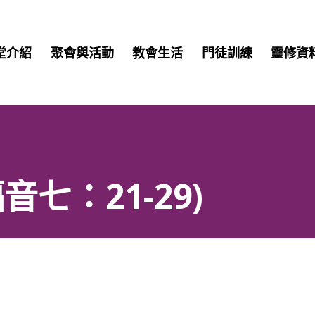
堂介紹
聚會與活動
教會生活
門徒訓練
靈修資
七：21-29)