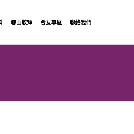
Skip
料
郇山敬拜
會友專區
聯絡我們
to
content