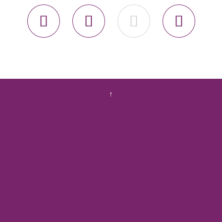




↑