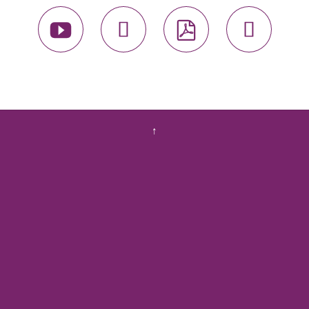




↑