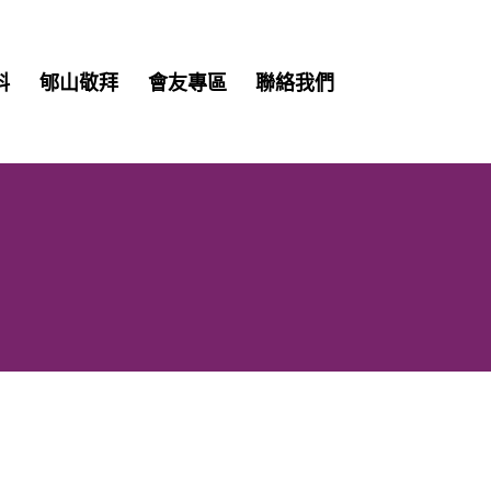
Skip
料
郇山敬拜
會友專區
聯絡我們
to
content