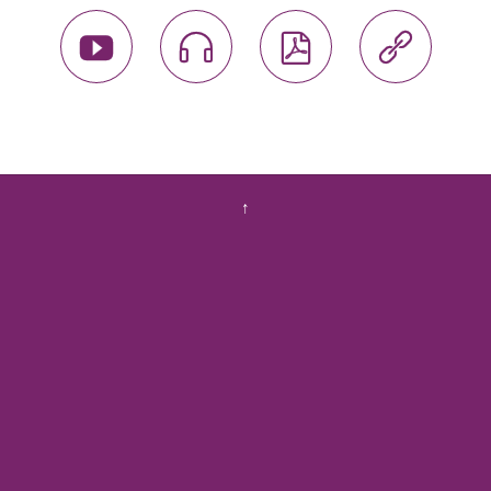




↑