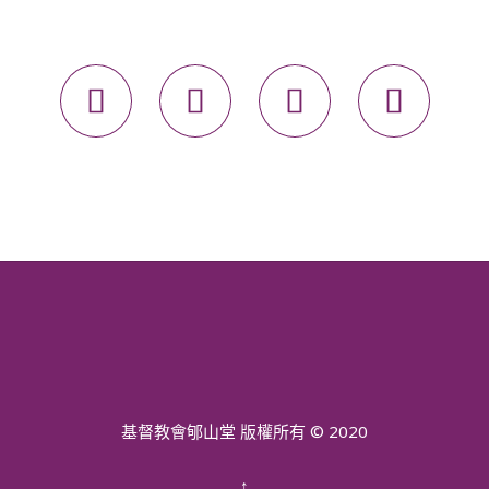




基督教會郇山堂 版權所有 © 2020
↑