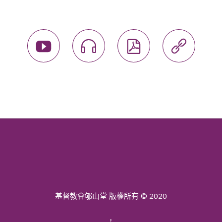




基督教會郇山堂 版權所有 © 2020
↑