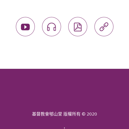




基督教會郇山堂 版權所有 © 2020
↑